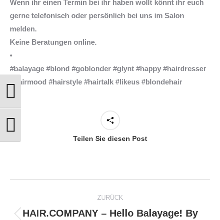
Wenn ihr einen Termin bei ihr haben wollt könnt ihr euch
gerne telefonisch oder persönlich bei uns im Salon
melden.
Keine Beratungen online.
•
#balayage #blond #goblonder #glynt #happy #hairdresser
#hairmood #hairstyle #hairtalk #likeus #blondehair
Umschalten auf hohe Kontraste
Schrift vergrößern
Teilen Sie diesen Post
Kommentarnavigation
ZURÜCK
HAIR.COMPANY – Hello Balayage! By
Vorheriger