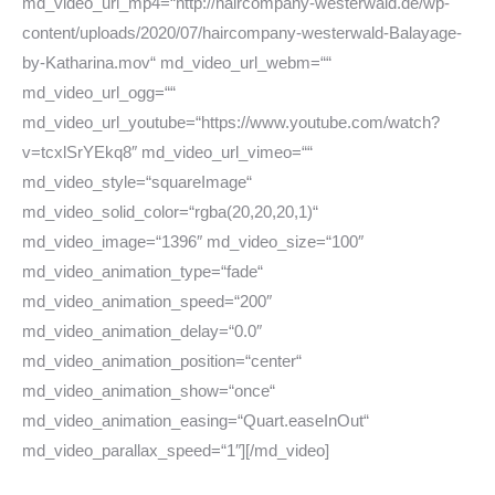
md_video_url_mp4=“http://haircompany-westerwald.de/wp-
content/uploads/2020/07/haircompany-westerwald-Balayage-
by-Katharina.mov“ md_video_url_webm=““
md_video_url_ogg=““
md_video_url_youtube=“https://www.youtube.com/watch?
v=tcxlSrYEkq8″ md_video_url_vimeo=““
md_video_style=“squareImage“
md_video_solid_color=“rgba(20,20,20,1)“
md_video_image=“1396″ md_video_size=“100″
md_video_animation_type=“fade“
md_video_animation_speed=“200″
md_video_animation_delay=“0.0″
md_video_animation_position=“center“
md_video_animation_show=“once“
md_video_animation_easing=“Quart.easeInOut“
md_video_parallax_speed=“1″][/md_video]