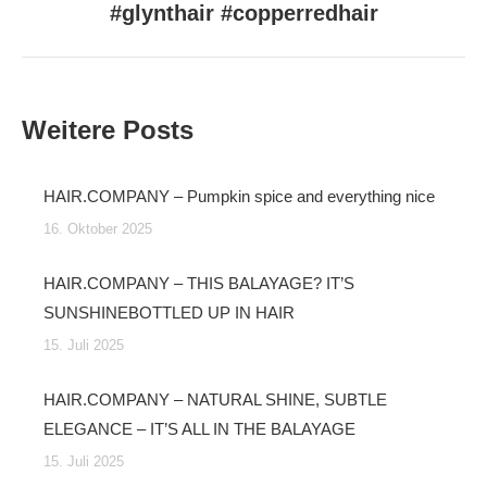
Beitrag:
#glynthair #copperredhair
Weitere Posts
HAIR.COMPANY – Pumpkin spice and everything nice
16. Oktober 2025
HAIR.COMPANY – THIS BALAYAGE? IT’S
SUNSHINEBOTTLED UP IN HAIR
15. Juli 2025
HAIR.COMPANY – NATURAL SHINE, SUBTLE
ELEGANCE – IT’S ALL IN THE BALAYAGE
15. Juli 2025