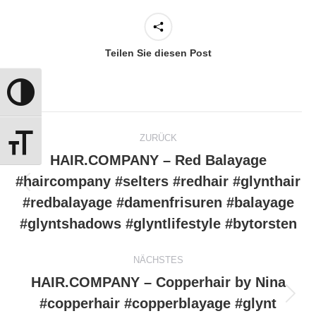
Teilen Sie diesen Post
Umschalten auf hohe Kontraste
Kommentarnavigation
ZURÜCK
Schrift vergrößern
HAIR.COMPANY – Red Balayage
#haircompany #selters #redhair #glynthair
Vorheriger
#redbalayage #damenfrisuren #balayage
Beitrag:
#glyntshadows #glyntlifestyle #bytorsten
NÄCHSTES
HAIR.COMPANY – Copperhair by Nina
#copperhair #copperblayage #glynt
Nächster