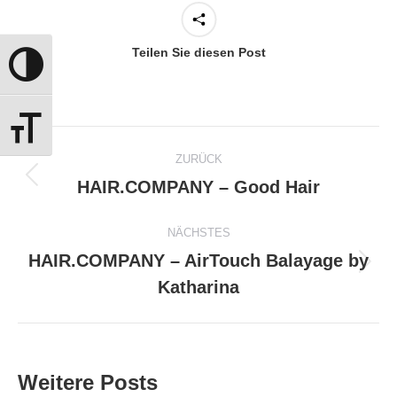
Teilen Sie diesen Post
Umschalten auf hohe Kontraste
Schrift vergrößern
Kommentarnavigation
ZURÜCK
HAIR.COMPANY – Good Hair
Vorheriger
Beitrag:
NÄCHSTES
HAIR.COMPANY – AirTouch Balayage by
Nächster
Katharina
Beitrag:
Weitere Posts