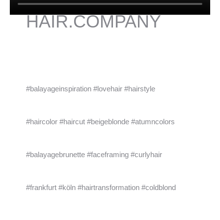
HAIR.COMPANY
#balayageinspiration #lovehair #hairstyle
#haircolor #haircut #beigeblonde #atumncolors
#balayagebrunette #faceframing #curlyhair
#frankfurt #köln #hairtransformation #coldblond