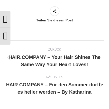
Teilen Sie diesen Post
Umschalten auf hohe Kontraste
Schrift vergrößern
Kommentarnavigation
ZURÜCK
HAIR.COMPANY – Your Hair Shines The
Vorheriger
Same Way Your Heart Loves!
Beitrag:
NÄCHSTES
HAIR.COMPANY – Für den Sommer durfte
Nächster
es heller werden – By Katharina
Beitrag: