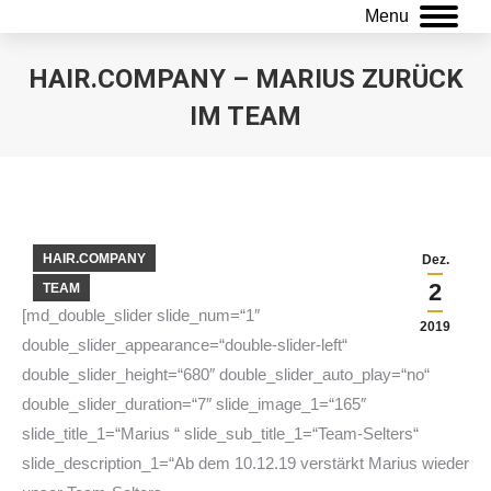
Menu
HAIR.COMPANY – MARIUS ZURÜCK
IM TEAM
Sie befinden sich hier:
HAIR.COMPANY
Dez.
2
TEAM
[md_double_slider slide_num=“1″
2019
double_slider_appearance=“double-slider-left“
double_slider_height=“680″ double_slider_auto_play=“no“
double_slider_duration=“7″ slide_image_1=“165″
slide_title_1=“Marius “ slide_sub_title_1=“Team-Selters“
slide_description_1=“Ab dem 10.12.19 verstärkt Marius wieder