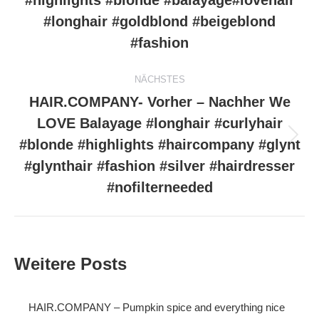
#highlights #blonde #balayage#lovehair
Beitrag:
#longhair #goldblond #beigeblond
#fashion
NÄCHSTES
HAIR.COMPANY- Vorher – Nachher We
LOVE Balayage #longhair #curlyhair
#blonde #highlights #haircompany #glynt
Nächster
Beitrag:
#glynthair #fashion #silver #hairdresser
#nofilterneeded
Weitere Posts
HAIR.COMPANY – Pumpkin spice and everything nice