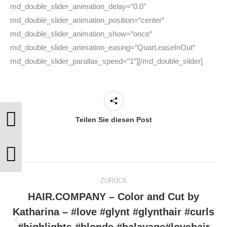
md_double_slider_animation_delay=“0.0″
md_double_slider_animation_position=“center“
md_double_slider_animation_show=“once“
md_double_slider_animation_easing=“Quart.easeInOut“
md_double_slider_parallax_speed=“1″][/md_double_slider]
Teilen Sie diesen Post
Umschalten auf hohe Kontraste
Schrift vergrößern
Kommentarnavigation
ZURÜCK
HAIR.COMPANY – Color and Cut by
Katharina – #love #glynt #glynthair #curls
Vorheriger