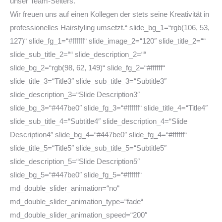
unser Team-Selters.
Wir freuen uns auf einen Kollegen der stets seine Kreativität in
professionelles Hairstyling umsetzt.“ slide_bg_1=“rgb(106, 53,
127)“ slide_fg_1=“#ffffff“ slide_image_2=“120″ slide_title_2=““
slide_sub_title_2=““ slide_description_2=““
slide_bg_2=“rgb(98, 62, 149)“ slide_fg_2=“#ffffff“
slide_title_3=“Title3″ slide_sub_title_3=“Subtitle3″
slide_description_3=“Slide Description3″
slide_bg_3=“#447be0″ slide_fg_3=“#ffffff“ slide_title_4=“Title4″
slide_sub_title_4=“Subtitle4″ slide_description_4=“Slide
Description4″ slide_bg_4=“#447be0″ slide_fg_4=“#ffffff“
slide_title_5=“Title5″ slide_sub_title_5=“Subtitle5″
slide_description_5=“Slide Description5″
slide_bg_5=“#447be0″ slide_fg_5=“#ffffff“
md_double_slider_animation=“no“
md_double_slider_animation_type=“fade“
md_double_slider_animation_speed=“200″