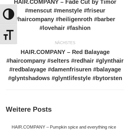
HAIR.COMPANY – Fade Cut by Timor
#menscut #menstyle #friseur
Vorheriger
Umschalten auf hohe Kontraste
#haircompany #heiligenroth #barber
Beitrag:
#lovehair #fashion
Schrift vergrößern
NÄCHSTES
HAIR.COMPANY – Red Balayage
#haircompany #selters #redhair #glynthair
Nächster
#redbalayage #damenfrisuren #balayage
Beitrag:
#glyntshadows #glyntlifestyle #bytorsten
Weitere Posts
HAIR.COMPANY – Pumpkin spice and everything nice