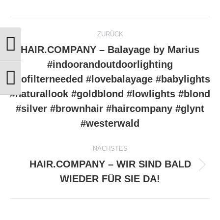
Kommentarnavigation
ZURÜCK
Umschalten auf hohe Kontraste
HAIR.COMPANY – Balayage by Marius
#indoorandoutdoorlighting
#nofilterneeded #lovebalayage #babylights
Schrift vergrößern
Vorheriger
#naturallook #goldblond #lowlights #blond
Beitrag:
#silver #brownhair #haircompany #glynt
#westerwald
NÄCHSTES
HAIR.COMPANY – WIR SIND BALD
Nächster
WIEDER FÜR SIE DA!
Beitrag: