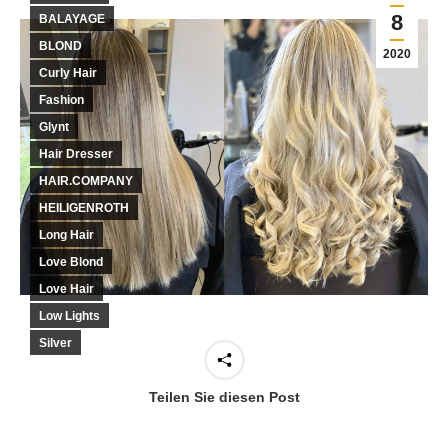
8
BALAYAGE
BLOND
2020
Curly Hair
Fashion
Glynt
Hair Dresser
HAIR.COMPANY
HEILIGENROTH
Long Hair
Love Blond
Love Hair
Low Lights
Silver
Teilen Sie diesen Post