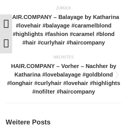
Kommentarnavigation
ZURÜCK
HAIR.COMPANY – Balayage by Katharina
#lovehair #balayage #caramelblond
Umschalten auf hohe Kontraste
Vorheriger
#highlights #fashion #caramel #blond
Beitrag:
#hair #curlyhair #haircompany
Schrift vergrößern
NÄCHSTES
HAIR.COMPANY – Vorher – Nachher by
Katharina #lovebalayage #goldblond
Nächster
#longhair #curlyhair #lovehair #highlights
Beitrag:
#nofilter #haircompany
Weitere Posts