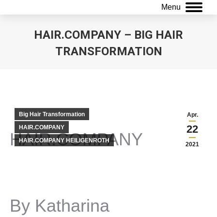
Menu
HAIR.COMPANY – BIG HAIR
TRANSFORMATION
Sie befinden sich hier:
Big Hair Transformation
Apr.
22
HAIR.COMPANY
HAIR.COMPANY
HAIR.COMPANY HEILIGENROTH
2021
By Katharina