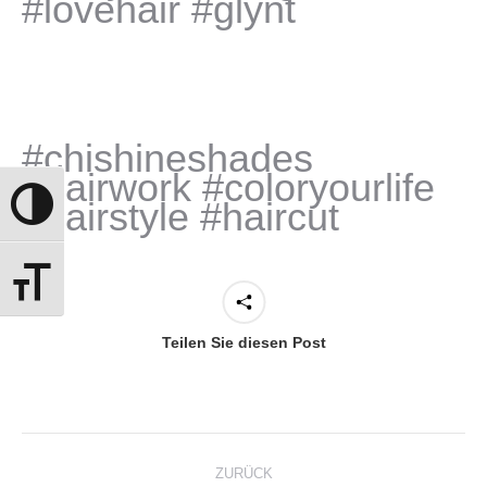
#lovehair #glynt
#chishineshades
#hairwork #coloryourlife
#hairstyle #haircut
Umschalten auf hohe Kontraste
Schrift vergrößern
Teilen Sie diesen Post
Kommentarnavigation
ZURÜCK