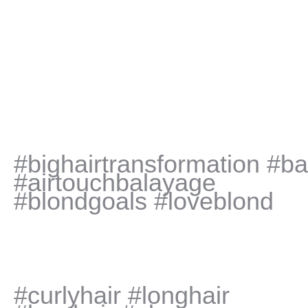
#bighairtransformation #b
#airtouchbalayage
#blondgoals #loveblond
#curlyhair #longhair