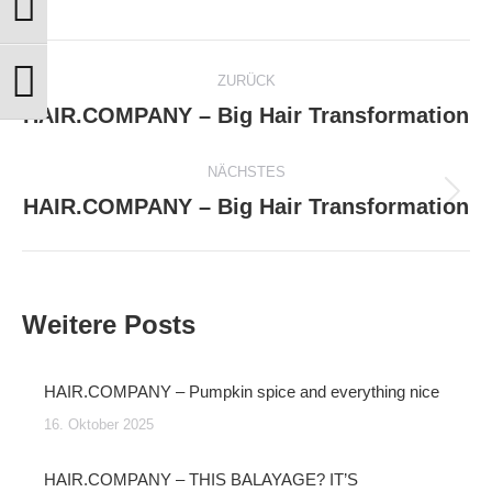
Umschalten auf hohe Kontraste
Kommentarnavigation
ZURÜCK
Schrift vergrößern
HAIR.COMPANY – Big Hair Transformation
Vorheriger
Beitrag:
NÄCHSTES
HAIR.COMPANY – Big Hair Transformation
Nächster
Beitrag:
Weitere Posts
HAIR.COMPANY – Pumpkin spice and everything nice
16. Oktober 2025
HAIR.COMPANY – THIS BALAYAGE? IT’S